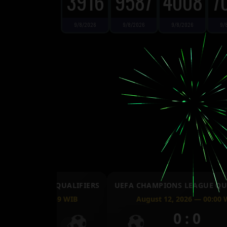
3916
9587
4008
7
9/8/2026
9/8/2026
9/8/2026
9/
UEFA CHAMPIONS LEAGUE QUALIFIERS
August 12, 2026 — 00:00 WIB
0 : 0