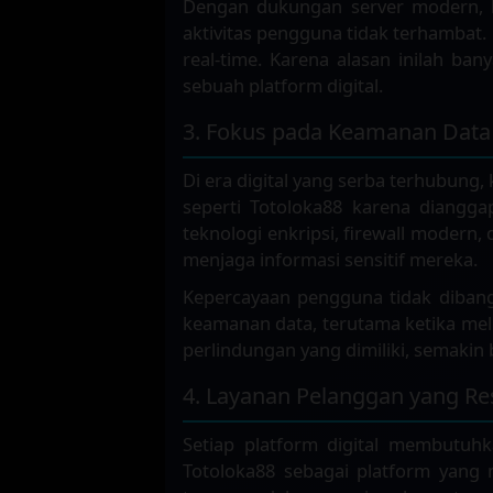
Dengan dukungan server modern, h
aktivitas pengguna tidak terhambat. 
real-time. Karena alasan inilah ba
sebuah platform digital.
3. Fokus pada Keamanan Data
Di era digital yang serba terhubung
seperti Totoloka88 karena diangga
teknologi enkripsi, firewall moder
menjaga informasi sensitif mereka.
Kepercayaan pengguna tidak dibang
keamanan data, terutama ketika melib
perlindungan yang dimiliki, semakin
4. Layanan Pelanggan yang Re
Setiap platform digital membutuh
Totoloka88 sebagai platform yang