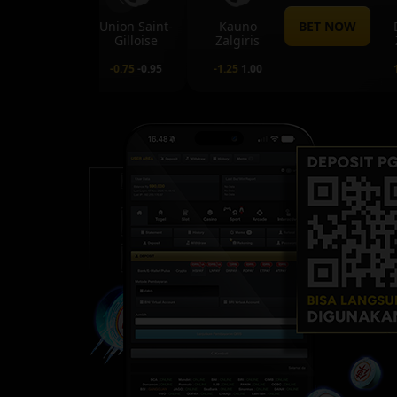
Previous
Kauno
BET NOW
Dinamo
Zalgiris
Zagreb
-1.25
1.00
1.25
0.82