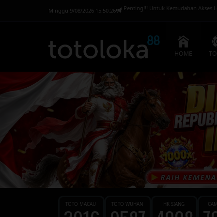
Pemberitahuan Penting!!! Untuk Kemudahan Akses Login I
Minggu 9/08/2026 15:50:27
HOME
TO
TOTO MACAU
TOTO WUHAN
HK SIANG
CA