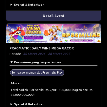
Syarat & Ketentuan
Detail Event
PRAGMATIC : DAILY WINS MEGA GACOR
Periode :
30 Maret 2026 - 28 Maret 2027
Permainan yang berpartisipasi
Semua permainan slot Pragmatic Play
Aturan :
Total hadiah Slot senilai Rp 5,983,200,000 (bagian dari Rp
88,000,000,000).
Syarat & Ketentuan