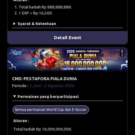
Total hadiah Rp 888,888,888.
1 EXP = Rp.16,500.
Syarat & Ketentuan
Detail Event
CMD: PESTAPORA PIALA DUNIA
Periode :
1 Juni - 2 Agustus 2026
Permainan yang berpartisipasi
Semua permainan World Cup dan E-Soccer
Aturan :
Total hadiah Rp 16,000,000,000.