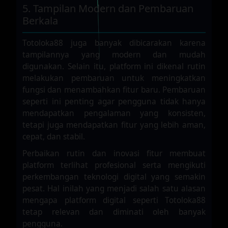
5. Tampilan Modern dan Pembaruan
Berkala
Totoloka88 juga banyak dibicarakan karena
tampilannya yang modern dan mudah
digunakan. Selain itu, platform ini dikenal rutin
melakukan pembaruan untuk meningkatkan
fungsi dan menambahkan fitur baru. Pembaruan
seperti ini penting agar pengguna tidak hanya
mendapatkan pengalaman yang konsisten,
tetapi juga mendapatkan fitur yang lebih aman,
cepat, dan stabil.
Perbaikan rutin dan inovasi fitur membuat
platform terlihat profesional serta mengikuti
perkembangan teknologi digital yang semakin
pesat. Hal inilah yang menjadi salah satu alasan
mengapa platform digital seperti Totoloka88
tetap relevan dan diminati oleh banyak
pengguna.