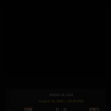
SPAIN LA LIGA
August 16, 2026 — 02:30 WIB
0 : 0