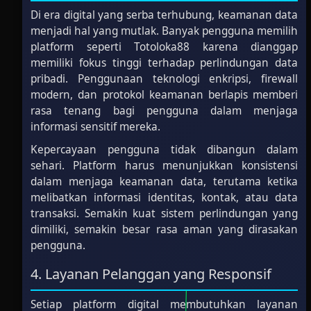
Di era digital yang serba terhubung, keamanan data
menjadi hal yang mutlak. Banyak pengguna memilih
platform seperti Totoloka88 karena dianggap
memiliki fokus tinggi terhadap perlindungan data
pribadi. Penggunaan teknologi enkripsi, firewall
modern, dan protokol keamanan berlapis memberi
rasa tenang bagi pengguna dalam menjaga
informasi sensitif mereka.
Kepercayaan pengguna tidak dibangun dalam
sehari. Platform harus menunjukkan konsistensi
dalam menjaga keamanan data, terutama ketika
melibatkan informasi identitas, kontak, atau data
transaksi. Semakin kuat sistem perlindungan yang
dimiliki, semakin besar rasa aman yang dirasakan
pengguna.
4. Layanan Pelanggan yang Responsif
Setiap platform digital membutuhkan layanan