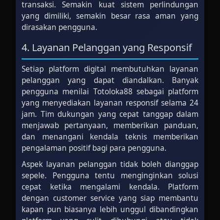
transaksi. Semakin kuat sistem perlindungan
yang dimiliki, semakin besar rasa aman yang
dirasakan pengguna.
4. Layanan Pelanggan yang Responsif
Setiap platform digital membutuhkan layanan
pelanggan yang dapat diandalkan. Banyak
pengguna menilai Totoloka88 sebagai platform
yang menyediakan layanan responsif selama 24
jam. Tim dukungan yang cepat tanggap dalam
menjawab pertanyaan, memberikan panduan,
dan menangani kendala teknis memberikan
pengalaman positif bagi para pengguna.
Aspek layanan pelanggan tidak boleh dianggap
sepele. Pengguna tentu menginginkan solusi
cepat ketika mengalami kendala. Platform
dengan customer service yang siap membantu
kapan pun biasanya lebih unggul dibandingkan