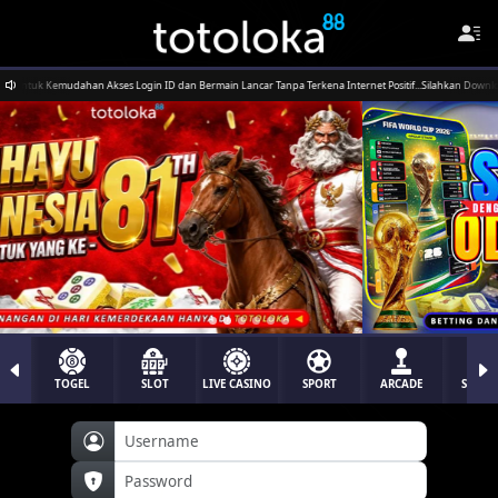
dahan Akses Login ID dan Bermain Lancar Tanpa Terkena Internet Positif...Silahkan Download APK yang Te
TOGEL
SLOT
LIVE CASINO
SPORT
ARCADE
SABU