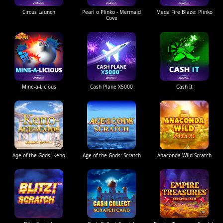
Circus Launch
Pearl o Plinko - Mermaid
Mega Fire Blaze: Plinko
Cove
Mine-a-Licious
Cash Plane X5000
Cash It
Age of the Gods: Keno
Age of the Gods: Scratch
Anaconda Wild Scratch