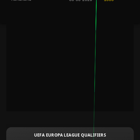
UEFA EUROPA LEAGUE QUALIFIERS