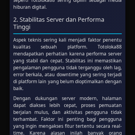
seperti Totoloka88 sering dipilih sebagai media
hiburan digital.
2. Stabilitas Server dan Performa
Tinggi
Aspek teknis sering kali menjadi faktor penentu
kualitas sebuah platform. Totoloka88
mendapatkan perhatian karena performa server
yang stabil dan cepat. Stabilitas ini memastikan
pengalaman pengguna tidak terganggu oleh lag,
error berkala, atau downtime yang sering terjadi
di platform lain yang belum dioptimalkan dengan
baik.
Dengan dukungan server modern, halaman
dapat diakses lebih cepat, proses pemuatan
berjalan mulus, dan aktivitas pengguna tidak
terhambat. Faktor ini penting bagi pengguna
yang ingin mengakses fitur tertentu secara real-
time. Karena alasan inilah banyak orang