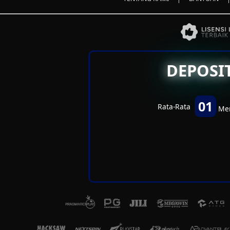
DEPOSI
01
Rata-Rata
Men