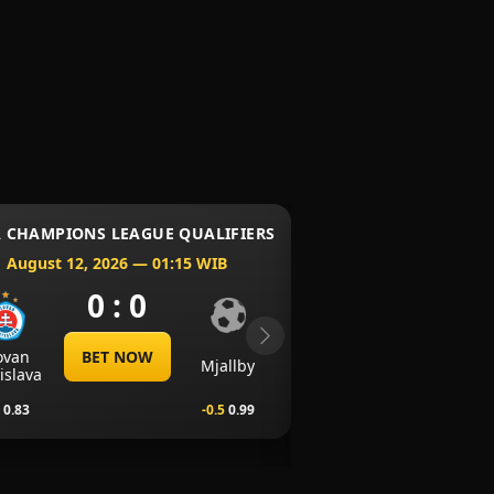
-FOOTBALL F24 INTERNATIONAL
FRIENDLY
August 7, 2026 — 22:00 WIB
0 : 0
Next
BET NOW
elgium
e-Finland
5
0.49
-0.5
-0.73