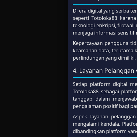
Di era digital yang serba 
seperti Totoloka88 karen
teknologi enkripsi, firew
menjaga informasi sensitif
Kepercayaan pengguna tid
keamanan data, terutama ke
perlindungan yang dimiliki
4. Layanan Pelanggan 
Setiap platform digital 
Totoloka88 sebagai platf
tanggap dalam menjawab
pengalaman positif bagi p
Aspek layanan pelanggan 
mengalami kendala. Platf
dibandingkan platform yang 