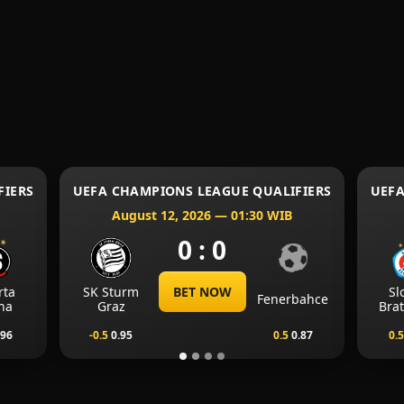
FIERS
E-FOOTBALL F24 INTERNATIONAL
E
FRIENDLY
August 7, 2026 — 22:00 WIB
0 : 0
Saint-
oise
BET NOW
e-Germany
e-England
e-B
1.00
0.00
-0.77
0.00
0.53
0.