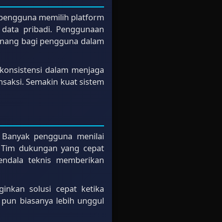
k pengguna memilih platform
 data pribadi. Penggunaan
tenang bagi pengguna dalam
konsistensi dalam menjaga
nsaksi. Semakin kuat sistem
. Banyak pengguna menilai
. Tim dukungan yang cepat
ndala teknis memberikan
inkan solusi cepat ketika
pun biasanya lebih unggul