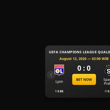
UEFA CHAMPIONS LEAGUE QUALI
August 11, 2026 — 22:59 WIB
0 : 0
Previous
BET NOW
Union 
Bodo Glimt
Gill
0.75
0.82
-0.75