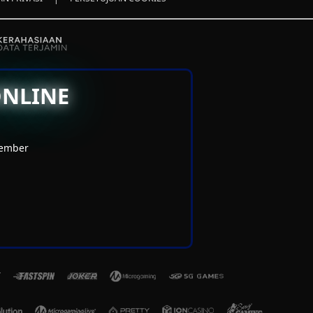
NLINE
ember