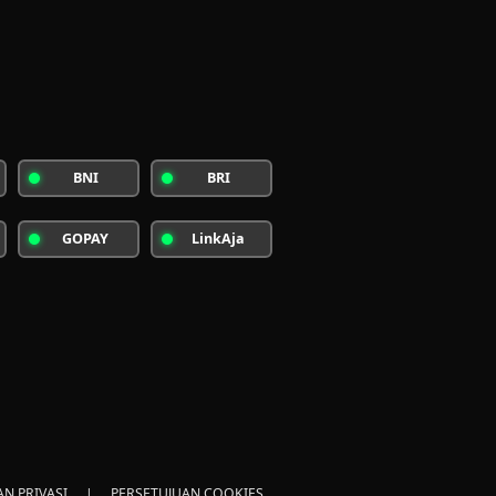
BNI
BRI
GOPAY
LinkAja
AN PRIVASI
PERSETUJUAN COOKIES
|