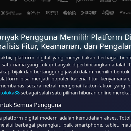
yak Pengguna Memilih Platform Dig
nalisis Fitur, Keamanan, dan Penga
akhir, platform digital yang menyediakan berbagai bent
ah satu nama yang cukup banyak diperbincangkan adalah T
sikap bijak dan bertanggung jawab dalam memilih bentuk h
latform bisa menjadi populer karena fitur, kenyamanan,
ni membahas secara netral mengenai faktor-faktor yan
toloka88
sebagai salah satu pilihan hiburan online mereka.
untuk Semua Pengguna
ma platform digital modern adalah kemudahan akses. Tot
melalui berbagai perangkat, baik smartphone, tablet, ma