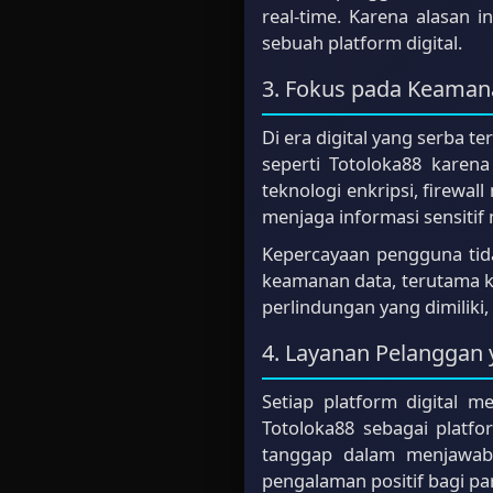
real-time. Karena alasan 
sebuah platform digital.
3. Fokus pada Keaman
Di era digital yang serba 
seperti Totoloka88 karen
teknologi enkripsi, firew
menjaga informasi sensitif
Kepercayaan pengguna tid
keamanan data, terutama ke
perlindungan yang dimiliki
4. Layanan Pelanggan 
Setiap platform digital 
Totoloka88 sebagai platf
tanggap dalam menjawab
pengalaman positif bagi p