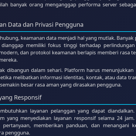
inilah banyak orang menganggap performa server sebagai
an Data dan Privasi Pengguna
terhubung, keamanan data menjadi hal yang mutlak. Banya
a dianggap memiliki fokus tinggi terhadap perlindungan
all modern, dan protokol keamanan berlapis memberi rasa 
 mereka.
ak dibangun dalam sehari. Platform harus menunjukkan 
tika melibatkan informasi identitas, kontak, atau data tra
, semakin besar rasa aman yang dirasakan pengguna.
yang Responsif
membutuhkan layanan pelanggan yang dapat diandalkan
orm yang menyediakan layanan responsif selama 24 jam
 pertanyaan, memberikan panduan, dan menangani ke
ara pengguna.