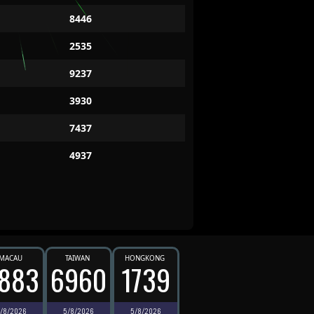
8446
2535
9237
3930
7437
4937
MACAU
TAIWAN
HONGKONG
883
6960
1739
/8/2026
5/8/2026
5/8/2026