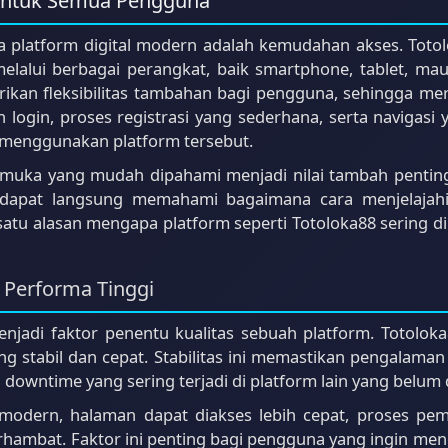
untuk Semua Pengguna
ma platform digital modern adalah kemudahan akses. Tot
melalui berbagai perangkat, baik smartphone, tablet, ma
kan fleksibilitas tambahan bagi pengguna, sehingga mere
 login, proses registrasi yang sederhana, serta navigasi
enggunakan platform tersebut.
rmuka yang mudah dipahami menjadi nilai tambah penting
a dapat langsung memahami bagaimana cara menjelajah
 satu alasan mengapa platform seperti Totoloka88 sering d
n Performa Tinggi
menjadi faktor penentu kualitas sebuah platform. Totolo
ng stabil dan cepat. Stabilitas ini memastikan pengalama
au downtime yang sering terjadi di platform lain yang belu
odern, halaman dapat diakses lebih cepat, proses pem
erhambat. Faktor ini penting bagi pengguna yang ingin meng