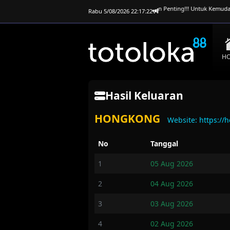
Pemberitahuan Penting!!! Untuk Kemudahan Akses Logi
Rabu 5/08/2026 22:17:23
H
Hasil Keluaran
HONGKONG
Website:
https://
No
Tanggal
1
05 Aug 2026
2
04 Aug 2026
3
03 Aug 2026
4
02 Aug 2026