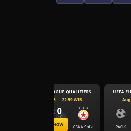
UEFA EUROPA LEAGUE QUALIFI
August 7, 2026 — 02:00 WIB
0 : 0
Previous
BET NOW
Hear
Benfica
Midlo