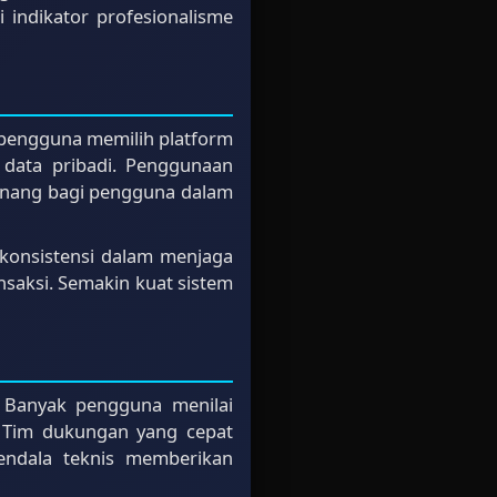
 indikator profesionalisme
k pengguna memilih platform
 data pribadi. Penggunaan
tenang bagi pengguna dalam
konsistensi dalam menjaga
nsaksi. Semakin kuat sistem
. Banyak pengguna menilai
. Tim dukungan yang cepat
ndala teknis memberikan