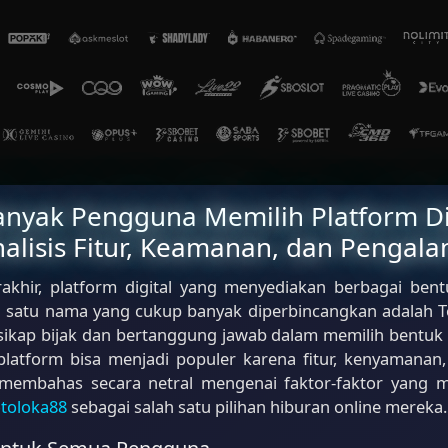
yak Pengguna Memilih Platform Dig
nalisis Fitur, Keamanan, dan Penga
akhir, platform digital yang menyediakan berbagai bent
ah satu nama yang cukup banyak diperbincangkan adalah T
sikap bijak dan bertanggung jawab dalam memilih bentuk h
latform bisa menjadi populer karena fitur, kenyamanan,
ni membahas secara netral mengenai faktor-faktor yan
toloka88
sebagai salah satu pilihan hiburan online mereka.