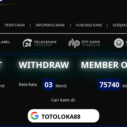
PERATURAN
INFORMASI BANK
HUBUNGI KAMI
KEBIJAK
|
|
|
|
T
WITHDRAW
MEMBER O
03
75740
Rata-Rata
it
Menit
M
Cari Kami di:
TOTOLOKA88