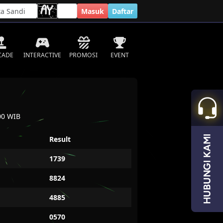
ng Tersedia Di Website Totoloka88. Terima Kasih
Pemberitahuan Pentin
Masuk
Daftar
CADE
INTERACTIVE
PROMOSI
EVENT
00 WIB
Result
1739
8824
4885
0570