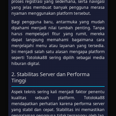
proses registrasi yang sederhana, serta navigasi
yang jelas membuat banyak pengguna merasa
nyaman menggunakan platform tersebut.
Bagi pengguna baru, antarmuka yang mudah
dipahami menjadi nilai tambah penting. Tanpa
harus mempelajari fitur yang rumit, mereka
dapat langsung memahami bagaimana cara
menjelajahi menu atau layanan yang tersedia.
Ini menjadi salah satu alasan mengapa platform
seperti Totoloka88 sering dipilih sebagai media
hiburan digital.
2. Stabilitas Server dan Performa
Tinggi
Aspek teknis sering kali menjadi faktor penentu
kualitas sebuah platform. Totoloka88
mendapatkan perhatian karena performa server
yang stabil dan cepat. Stabilitas ini memastikan
pengalaman pengguna tidak terganggu oleh lag,