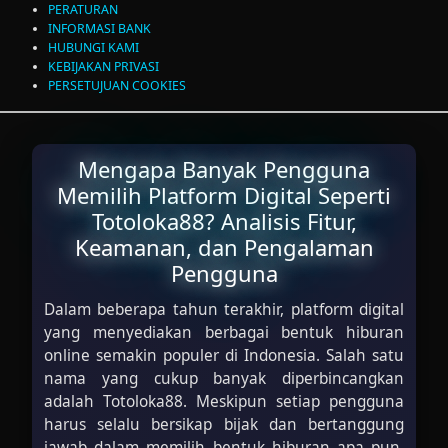
PERATURAN
INFORMASI BANK
HUBUNGI KAMI
KEBIJAKAN PRIVASI
PERSETUJUAN COOKIES
Mengapa Banyak Pengguna
Memilih Platform Digital Seperti
Totoloka88? Analisis Fitur,
Keamanan, dan Pengalaman
Pengguna
Dalam beberapa tahun terakhir, platform digital
yang menyediakan berbagai bentuk hiburan
online semakin populer di Indonesia. Salah satu
nama yang cukup banyak diperbincangkan
adalah Totoloka88. Meskipun setiap pengguna
harus selalu bersikap bijak dan bertanggung
jawab dalam memilih bentuk hiburan apa pun,