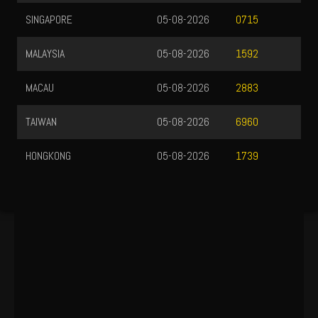
SINGAPORE
05-08-2026
0715
MALAYSIA
05-08-2026
1592
MACAU
05-08-2026
2883
TAIWAN
05-08-2026
6960
HONGKONG
05-08-2026
1739