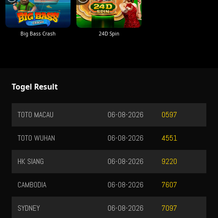
Big Bass Crash
24D Spin
Togel Result
TOTO MACAU
06-08-2026
0597
TOTO WUHAN
06-08-2026
4551
HK SIANG
06-08-2026
9220
CAMBODIA
06-08-2026
7607
SYDNEY
06-08-2026
7097