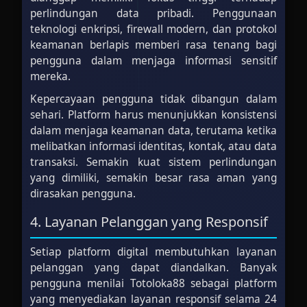
perlindungan data pribadi. Penggunaan
teknologi enkripsi, firewall modern, dan protokol
keamanan berlapis memberi rasa tenang bagi
pengguna dalam menjaga informasi sensitif
mereka.
Kepercayaan pengguna tidak dibangun dalam
sehari. Platform harus menunjukkan konsistensi
dalam menjaga keamanan data, terutama ketika
melibatkan informasi identitas, kontak, atau data
transaksi. Semakin kuat sistem perlindungan
yang dimiliki, semakin besar rasa aman yang
dirasakan pengguna.
4. Layanan Pelanggan yang Responsif
Setiap platform digital membutuhkan layanan
pelanggan yang dapat diandalkan. Banyak
pengguna menilai Totoloka88 sebagai platform
yang menyediakan layanan responsif selama 24