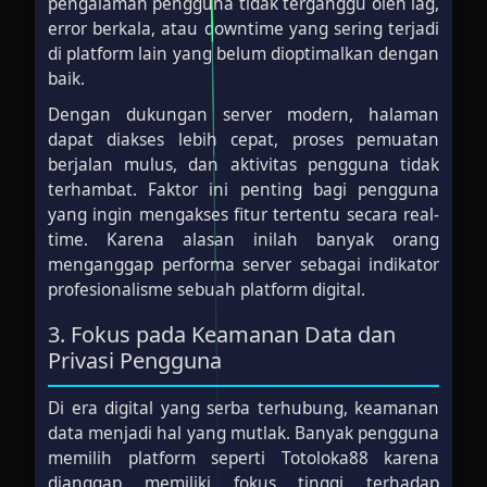
pengalaman pengguna tidak terganggu oleh lag,
error berkala, atau downtime yang sering terjadi
di platform lain yang belum dioptimalkan dengan
baik.
Dengan dukungan server modern, halaman
dapat diakses lebih cepat, proses pemuatan
berjalan mulus, dan aktivitas pengguna tidak
terhambat. Faktor ini penting bagi pengguna
yang ingin mengakses fitur tertentu secara real-
time. Karena alasan inilah banyak orang
menganggap performa server sebagai indikator
profesionalisme sebuah platform digital.
3. Fokus pada Keamanan Data dan
Privasi Pengguna
Di era digital yang serba terhubung, keamanan
data menjadi hal yang mutlak. Banyak pengguna
memilih platform seperti Totoloka88 karena
dianggap memiliki fokus tinggi terhadap