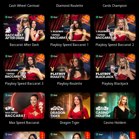
Cash Wheel Carnival
Diamond Roulette
Cards Champion
Baccarat After Dark
Playboy Speed Baccarat 1
Playboy Speed Baccarat 2
Playboy Speed Baccarat 3
Playboy Roulette
Playboy Blackjack
Max Speed Baccarat
Dragon Tiger
Casino Holdem