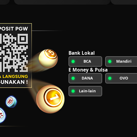
Bank Lokal
BCA
Mandiri
E Money & Pulsa
DANA
OVO
Lain-lain