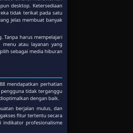
upun desktop. Ketersediaan
ka tidak terikat pada satu
 yang jelas membuat banyak
. Tanpa harus mempelajari
i menu atau layanan yang
ipilih sebagai media hiburan
ka88 mendapatkan perhatian
n pengguna tidak terganggu
m dioptimalkan dengan baik.
uatan berjalan mulus, dan
akses fitur tertentu secara
 indikator profesionalisme