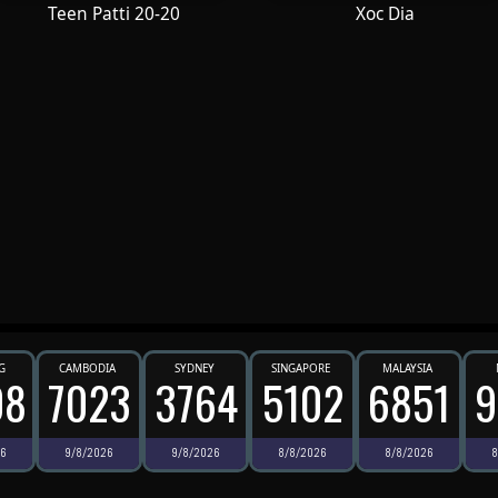
Teen Patti 20-20
Xoc Dia
NG
CAMBODIA
SYDNEY
SINGAPORE
MALAYSIA
08
7023
3764
5102
6851
9
26
9/8/2026
9/8/2026
8/8/2026
8/8/2026
8