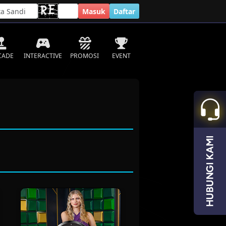
yang Tersedia Di Website Totoloka88. Terima Kasih
Pemberitahuan Pent
Masuk
Daftar
CADE
INTERACTIVE
PROMOSI
EVENT