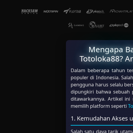
Mengapa Ban
Totoloka88? A
Dalam beberapa tahun ter
populer di Indonesia. Sal
pengguna harus selalu ber
dipungkiri bahwa sebuah p
ditawarkannya. Artikel i
memilih platform seperti
To
1. Kemudahan Akses 
Salah satu daya tarik uta