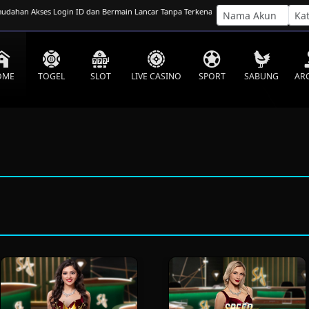
gin ID dan Bermain Lancar Tanpa Terkena Internet Positif...Silahkan Download APK 
OME
TOGEL
SLOT
LIVE CASINO
SPORT
SABUNG
AR