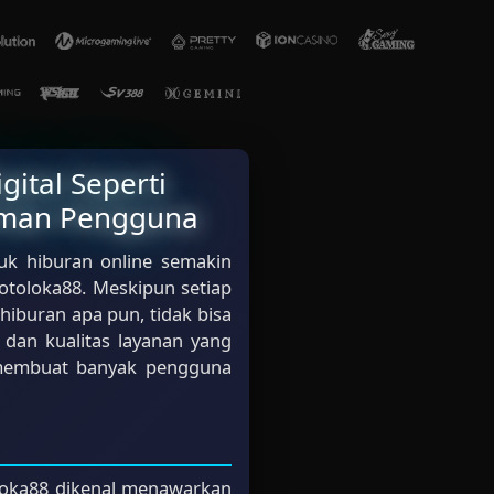
ital Seperti
laman Pengguna
uk hiburan online semakin
otoloka88. Meskipun setiap
iburan apa pun, tidak bisa
 dan kualitas layanan yang
g membuat banyak pengguna
oloka88 dikenal menawarkan