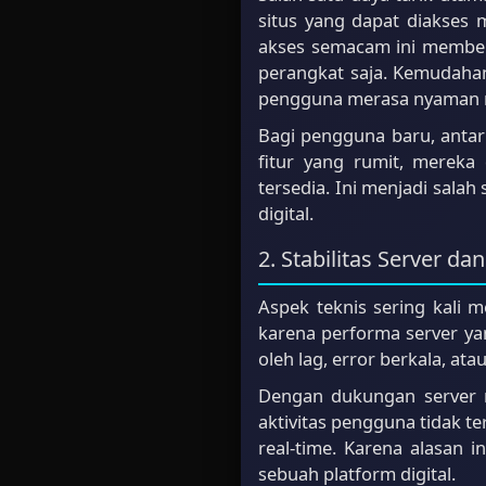
situs yang dapat diakses 
akses semacam ini memberi
perangkat saja. Kemudahan
pengguna merasa nyaman m
Bagi pengguna baru, anta
fitur yang rumit, merek
tersedia. Ini menjadi salah
digital.
2. Stabilitas Server da
Aspek teknis sering kali 
karena performa server ya
oleh lag, error berkala, at
Dengan dukungan server m
aktivitas pengguna tidak t
real-time. Karena alasan 
sebuah platform digital.