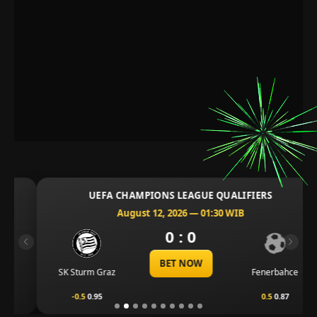
UEFA CHAMPIONS LEAGUE QUALIFIERS
August 12, 2026 — 01:30 WIB
0 : 0
Previous
Next
BET NOW
SK Sturm Graz
Fenerbahce
-0.5
0.95
0.5
0.87