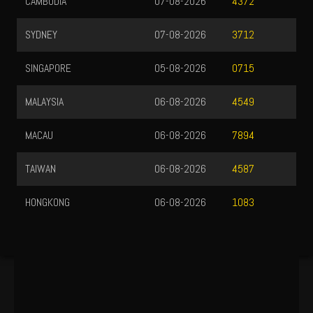
CAMBODIA
07-08-2026
4372
SYDNEY
07-08-2026
3712
SINGAPORE
05-08-2026
0715
MALAYSIA
06-08-2026
4549
MACAU
06-08-2026
7894
TAIWAN
06-08-2026
4587
HONGKONG
06-08-2026
1083