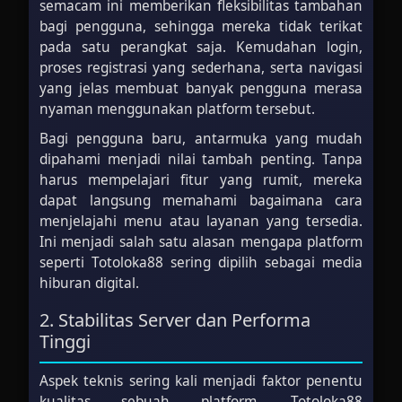
semacam ini memberikan fleksibilitas tambahan
bagi pengguna, sehingga mereka tidak terikat
pada satu perangkat saja. Kemudahan login,
proses registrasi yang sederhana, serta navigasi
yang jelas membuat banyak pengguna merasa
nyaman menggunakan platform tersebut.
Bagi pengguna baru, antarmuka yang mudah
dipahami menjadi nilai tambah penting. Tanpa
harus mempelajari fitur yang rumit, mereka
dapat langsung memahami bagaimana cara
menjelajahi menu atau layanan yang tersedia.
Ini menjadi salah satu alasan mengapa platform
seperti Totoloka88 sering dipilih sebagai media
hiburan digital.
2. Stabilitas Server dan Performa
Tinggi
Aspek teknis sering kali menjadi faktor penentu
kualitas sebuah platform. Totoloka88