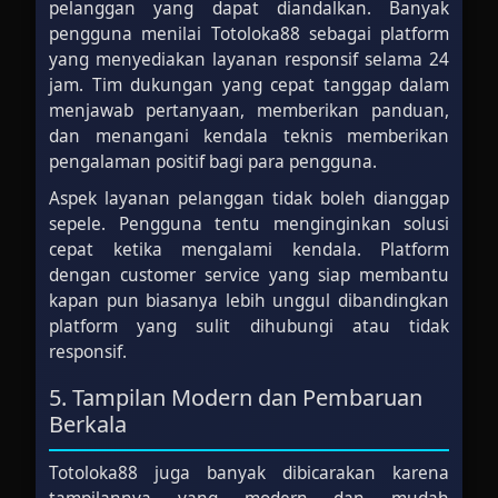
pelanggan yang dapat diandalkan. Banyak
pengguna menilai Totoloka88 sebagai platform
yang menyediakan layanan responsif selama 24
jam. Tim dukungan yang cepat tanggap dalam
menjawab pertanyaan, memberikan panduan,
dan menangani kendala teknis memberikan
pengalaman positif bagi para pengguna.
Aspek layanan pelanggan tidak boleh dianggap
sepele. Pengguna tentu menginginkan solusi
cepat ketika mengalami kendala. Platform
dengan customer service yang siap membantu
kapan pun biasanya lebih unggul dibandingkan
platform yang sulit dihubungi atau tidak
responsif.
5. Tampilan Modern dan Pembaruan
Berkala
Totoloka88 juga banyak dibicarakan karena